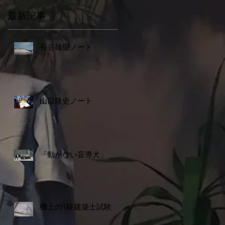
最新記事
長谷雄聖ノート
山口隆史ノート
「動かない盲導犬」
機上の1級建築士試験