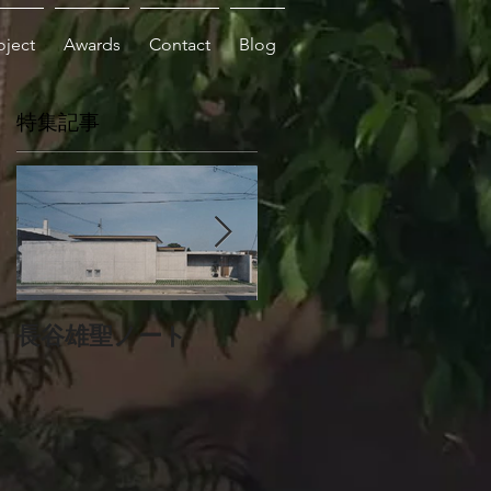
oject
Awards
Contact
Blog
特集記事
築
文
長谷雄聖ノート
山口隆史ノート