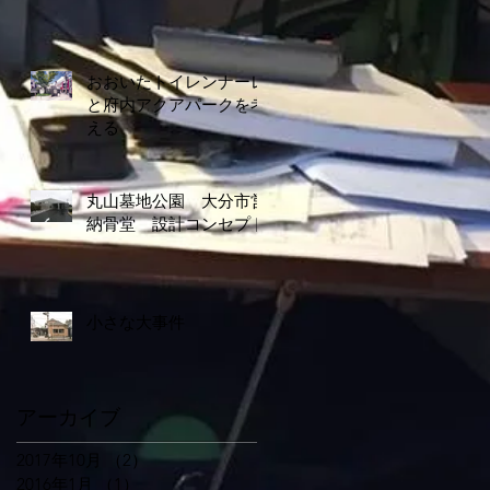
おおいたトイレンナーレ
と府内アクアパークを考
える
丸山墓地公園 大分市営
納骨堂 設計コンセプト
小さな大事件
アーカイブ
2017年10月
（2）
2件の記事
2016年1月
（1）
1件の記事