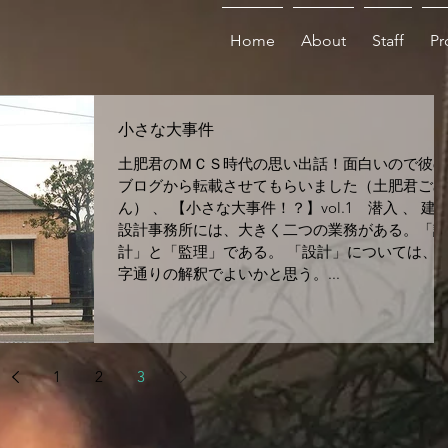
Home
About
Staff
Pr
小さな大事件
土肥君のＭＣＳ時代の思い出話！面白いので彼の
ブログから転載させてもらいました（土肥君ごめ
ん） 、 【小さな大事件！？】vol.1 潜入 、 建
設計事務所には、大きく二つの業務がある。「設
計」と「監理」である。 「設計」については、
字通りの解釈でよいかと思う。...
1
2
3