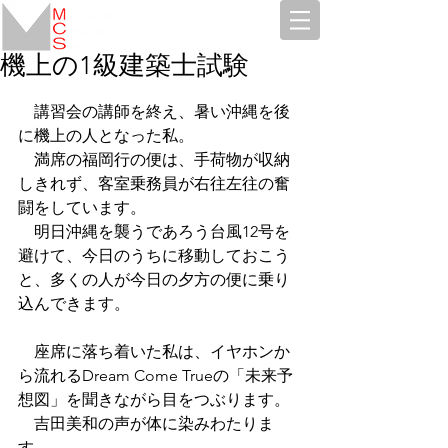
機上の1級建築士試験
　講習会の講師を終え、暑い沖縄を後
に機上の人となった私。
　満席の福岡行の便は、手荷物が収納
しきれず、客室乗務員が右往左往の奮
闘をしています。
　明日沖縄を襲うであろう台風12号を
避けて、今日のうちに移動しておこう
と、多くの人が今日の夕方の便に乗り
込んできます。
　座席に落ち着いた私は、イヤホンか
ら流れるDream Come Trueの「未来予
想図」を聞きながら目をつぶります。
　吉田美和の声が体に染みわたりま
す。