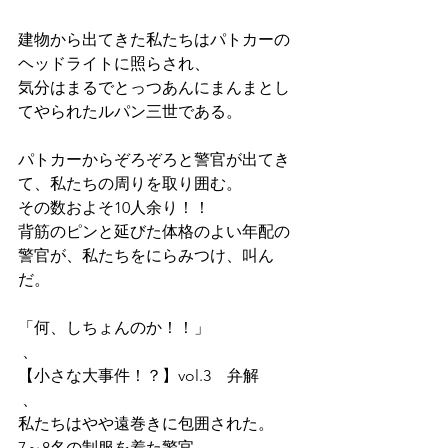
建物から出てきた私たちはパトカーの
ヘッドライトに照らされ、
気分はまるでとっつあんにまんまとし
てやられたルパン三世である。
パトカーからぞろぞろと警官が出てき
て、私たちの周りを取り囲む。 
その数およそ10人余り！！ 
背筋のピンと延びた体格のよい年配の
警官が、私たちをにらみつけ、叫ん
だ。
「何、しちょんのか！！」
 、
【小さな大事件！？】vol.3　弁解
 、
私たちはやや遠巻きに包囲された。 
7～8名の制服を着た警官。 