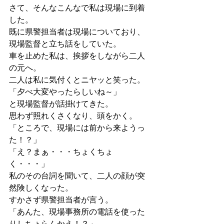
さて、そんなこんなで私は現場に到着
した。 
既に県警担当者は現場についており、
現場監督と立ち話をしていた。 
車を止めた私は、挨拶をしながら二人
の元へ。 
二人は私に気付くとニヤッと笑った。 
「夕べ大変やったらしいね～」 
と現場監督が話掛けてきた。 
思わず照れくさくなり、頭をかく。 
「ところで、現場には前から来ようっ
た！？」 
「え？まぁ・・・ちょくちょ
く・・・」 
私のその台詞を聞いて、二人の顔が突
然険しくなった。 
すかさず県警担当者が言う。 
「あんた、現場事務所の電話を使った
りしちょらんかえ！？」 