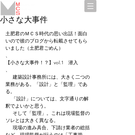
小さな大事件
土肥君のＭＣＳ時代の思い出話！面白
いので彼のブログから転載させてもら
いました（土肥君ごめん）
、
【小さな大事件！？】vol.1　潜入
、
      建築設計事務所には、大きく二つの
業務がある。「設計」と「監理」であ
る。 
     「設計」については、文字通りの解
釈でよいかと思う。 
      そして「監理」。これは現場監督の
ソレとは大きく異なる。 
      現場の進み具合、下請け業者の総括
など、現場監督が行うのは「工事管