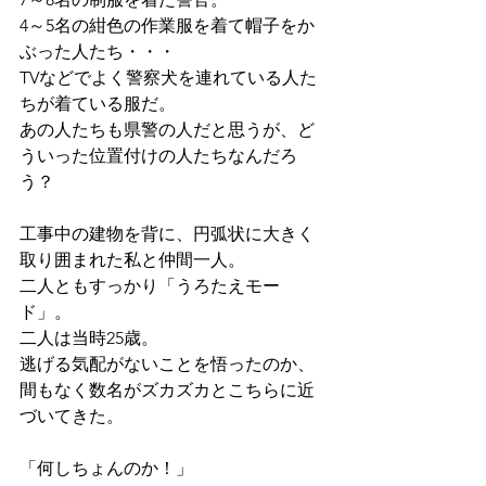
4～5名の紺色の作業服を着て帽子をか
ぶった人たち・・・ 
TVなどでよく警察犬を連れている人た
ちが着ている服だ。 
あの人たちも県警の人だと思うが、ど
ういった位置付けの人たちなんだろ
う？ 
工事中の建物を背に、円弧状に大きく
取り囲まれた私と仲間一人。 
二人ともすっかり「うろたえモー
ド」。 
二人は当時25歳。 
逃げる気配がないことを悟ったのか、
間もなく数名がズカズカとこちらに近
づいてきた。
「何しちょんのか！」