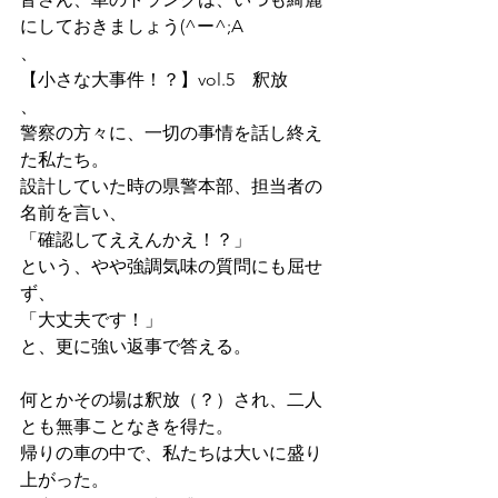
にしておきましょう(^ー^;A
、
【小さな大事件！？】vol.5　釈放
、
警察の方々に、一切の事情を話し終え
た私たち。 
設計していた時の県警本部、担当者の
名前を言い、 
「確認してええんかえ！？」 
という、やや強調気味の質問にも屈せ
ず、 
「大丈夫です！」 
と、更に強い返事で答える。
何とかその場は釈放（？）され、二人
とも無事ことなきを得た。 
帰りの車の中で、私たちは大いに盛り
上がった。 