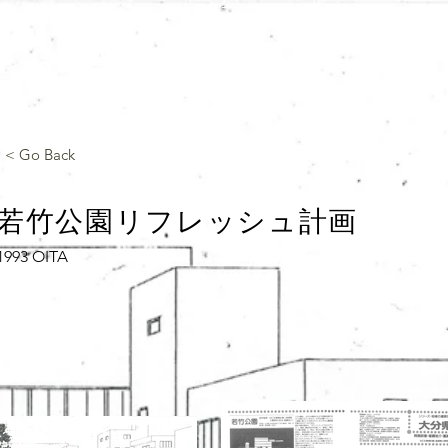
Home
About
Staff
Pr
< Go Back
​若竹公園リフレッシュ計画
1993 OITA