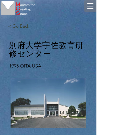
< Go Back
​別府大学宇佐教育研
修センター
1995 OITA USA