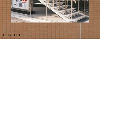
CONCEPT
主要用途：歯科診療所
​構造設計：（有）ケイシン設計
​設備設計：（有）河野設備設計室
施 工：
敷地面積：
面 積：建築 ㎡／延床 ㎡
構造規模：